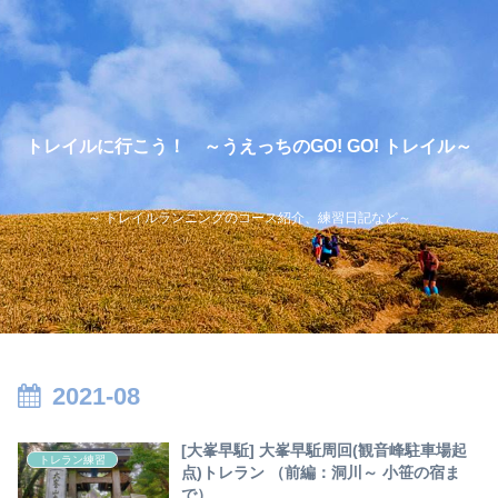
トレイルに行こう！ ～うえっちのGO! GO! トレイル～
～ トレイルランニングのコース紹介、練習日記など～
2021-08
[大峯早駈] 大峯早駈周回(観音峰駐車場起
トレラン練習
点)トレラン （前編：洞川～ 小笹の宿ま
で）