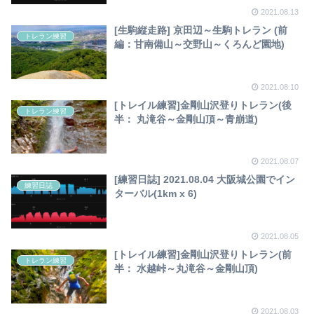
2021.08.13
[生駒縦走路] 京田辺～生駒トレラン (前
トレラン練習
編：甘南備山～交野山～くろんど園地)
2021.08.10
[トレイル練習]金剛山沢登りトレラン(後
トレラン練習
半： 丸滝谷～金剛山頂～青崩道)
2021.08.07
[練習日誌] 2021.08.04 大阪城公園でイン
練習日誌
ターバル(1km x 6)
2021.08.05
[トレイル練習]金剛山沢登りトレラン(前
トレラン練習
半： 水越峠～丸滝谷～金剛山頂)
2021.08.03