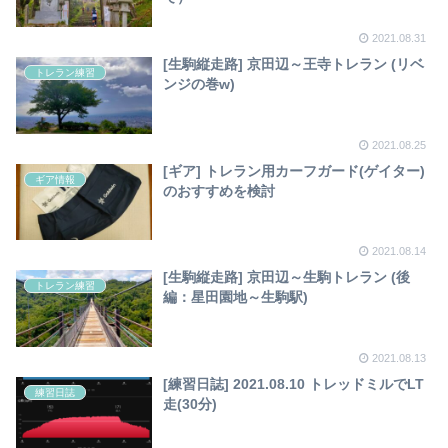
2021.08.31
[生駒縦走路] 京田辺～王寺トレラン (リベ
トレラン練習
ンジの巻w)
2021.08.25
[ギア] トレラン用カーフガード(ゲイター)
ギア情報
のおすすめを検討
2021.08.14
[生駒縦走路] 京田辺～生駒トレラン (後
トレラン練習
編：星田園地～生駒駅)
2021.08.13
[練習日誌] 2021.08.10 トレッドミルでLT
練習日誌
走(30分)