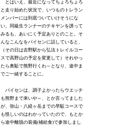
とはいえ、最近になってちょろちょろ
と走り始めた状況で、いつものトレラン
メンバーには到底ついていけそうにな
い。同級生ランナーのテキヤンを誘って
みるも、あいにく予定ありとのこと。そ
んなこんなをパイセンに話していると、
（その日は吉野駅から弘法トレイルコー
スで高野山の予定を変更して）それやっ
たら奥駈で熊野行くわ～となり、途中ま
でご一緒することに。
パイセンは、調子よかったらウエッチ
も熊野まで来いや～、とか言ってました
が、弥山・八経ヶ岳までの早駈コースで
も怪しいのはわかっていたので、もとか
ら途中離脱の装備(補給食)で参加しまし