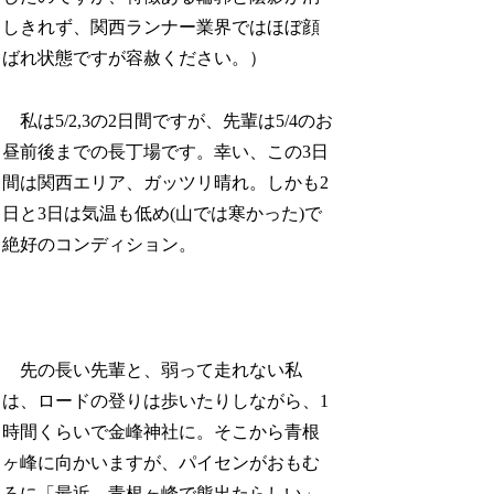
しきれず、関西ランナー業界ではほぼ顔
ばれ状態ですが容赦ください。）
私は5/2,3の2日間ですが、先輩は5/4のお
昼前後までの長丁場です。幸い、この3日
間は関西エリア、ガッツリ晴れ。しかも2
日と3日は気温も低め(山では寒かった)で
絶好のコンディション。
先の長い先輩と、弱って走れない私
は、ロードの登りは歩いたりしながら、1
時間くらいで金峰神社に。そこから青根
ヶ峰に向かいますが、パイセンがおもむ
ろに「最近、青根ヶ峰で熊出たらしい」