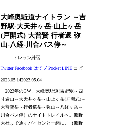
GEAR
大峰奥駈道ナイトラン ～吉
野駅-大天井ヶ岳-山上ヶ岳
(戸開式)-大普賢-行者還-弥
山-八経-川合バス停～
トレラン練習
Twitter
Facebook
はてブ
Pocket
LINE
コピ
ー
2023.05.14
2023.05.04
2023年のGW、大峰奥駈道(吉野駅～四
寸岩山～大天井ヶ岳～山上ヶ岳(戸開式)～
大普賢岳～行者還岳～弥山～八経ヶ岳～
川合バス停）のナイトトレイルへ。熊野
大社まで通すパイセンと一緒に、（熊野