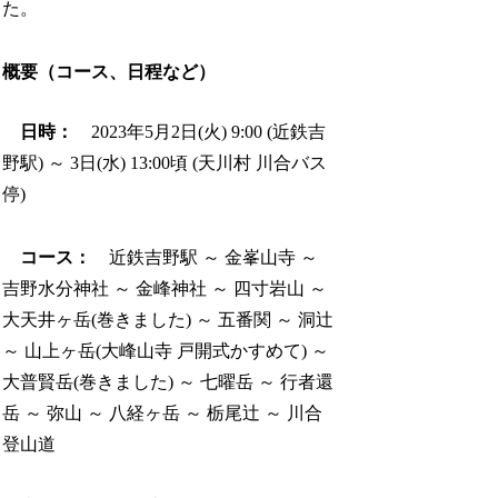
た。
概要（コース、日程など）
日時：
2023年5月2日(火) 9:00 (近鉄吉
野駅) ～ 3日(水) 13:00頃 (天川村 川合バス
停)
コース：
近鉄吉野駅 ～ 金峯山寺 ～
吉野水分神社 ～ 金峰神社 ～ 四寸岩山 ～
大天井ヶ岳(巻きました) ～ 五番関 ～ 洞辻
～ 山上ヶ岳(大峰山寺 戸開式かすめて) ～
大普賢岳(巻きました) ～ 七曜岳 ～ 行者還
岳 ～ 弥山 ～ 八経ヶ岳 ～ 栃尾辻 ～ 川合
登山道