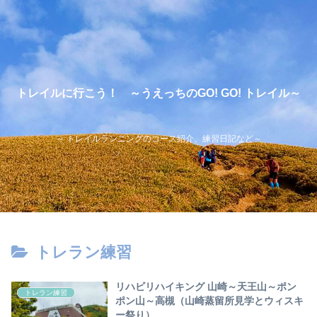
トレイルに行こう！ ～うえっちのGO! GO! トレイル～
～ トレイルランニングのコース紹介、練習日記など～
トレラン練習
リハビリハイキング 山崎～天王山～ポン
トレラン練習
ポン山～高槻（山崎蒸留所見学とウィスキ
ー祭り）