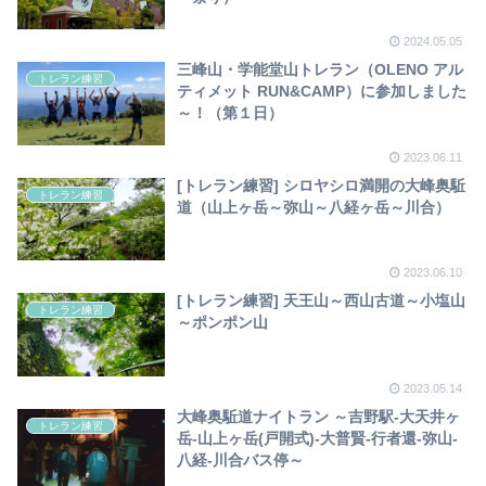
2024.05.05
三峰山・学能堂山トレラン（OLENO アル
トレラン練習
ティメット RUN&CAMP）に参加しました
～！（第１日）
2023.06.11
[トレラン練習] シロヤシロ満開の大峰奥駈
トレラン練習
道（山上ヶ岳～弥山～八経ヶ岳～川合）
2023.06.10
[トレラン練習] 天王山～西山古道～小塩山
トレラン練習
～ポンポン山
2023.05.14
大峰奥駈道ナイトラン ～吉野駅-大天井ヶ
トレラン練習
岳-山上ヶ岳(戸開式)-大普賢-行者還-弥山-
八経-川合バス停～