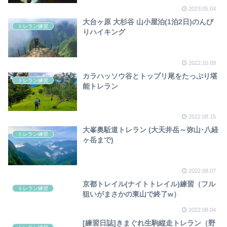
2023.05.04
大台ヶ原 大杉谷 山小屋泊(1泊2日)のんび
トレラン練習
りハイキング
2022.10.09
カラハッソウ谷とトップリ尾をたっぷり堪
トレラン練習
能トレラン
2022.08.15
大峯奥駈道トレラン (大天井岳～弥山･八経
トレラン練習
ヶ岳まで)
2022.08.07
京都トレイル(ナイトトレイル)練習（フル
トレラン練習
狙いがまさかの東山で終了w）
2022.08.04
[練習日誌]きまぐれ生駒縦走トレラン（野