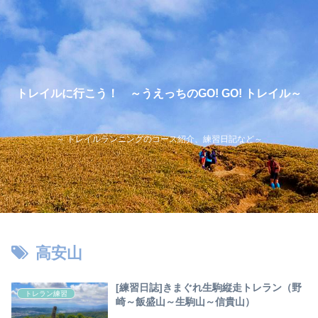
トレイルに行こう！ ～うえっちのGO! GO! トレイル～
～ トレイルランニングのコース紹介、練習日記など～
高安山
[練習日誌]きまぐれ生駒縦走トレラン（野
トレラン練習
崎～飯盛山～生駒山～信貴山）