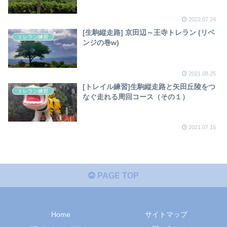
2022.07.24
[生駒縦走路] 京田辺～王寺トレラン (リベ
トレラン練習
ンジの巻w)
2021.08.25
[トレイル練習]生駒縦走路と矢田丘陵をつ
トレラン練習
なぐ走れる周回コース（その１）
2021.07.15
PAGE TOP
Home
サイトマップ