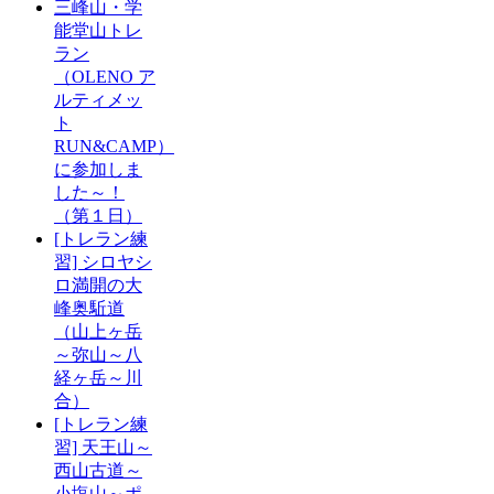
三峰山・学
能堂山トレ
ラン
（OLENO ア
ルティメッ
ト
RUN&CAMP）
に参加しま
した～！
（第１日）
[トレラン練
習] シロヤシ
ロ満開の大
峰奥駈道
（山上ヶ岳
～弥山～八
経ヶ岳～川
合）
[トレラン練
習] 天王山～
西山古道～
小塩山～ポ