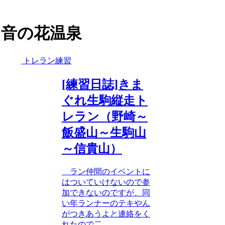
GEAR
音の花温泉
トレラン練習
[練習日誌]きま
ぐれ生駒縦走ト
レラン（野崎～
飯盛山～生駒山
～信貴山）
ラン仲間のイベントに
はついていけないので参
加できないのですが、同
い年ランナーのテキやん
がつきあうよと連絡をく
れたので二...