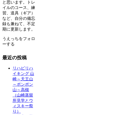
と思います。トレ
イルのコース、練
習、道具（ギア）
など、自分の備忘
録も兼ねて、不定
期に更新します。
うえっちをフォロ
ーする
最近の投稿
リハビリハ
イキング 山
崎～天王山
～ポンポン
山～高槻
（山崎蒸留
所見学とウ
ィスキー祭
り）