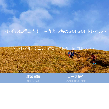
トレイルに行こう！ ～うえっちのGO! GO! トレイル～
～ トレイルランニングのコース紹介、練習日記など～
習
練習日誌
コース紹介
G
TRAINING
COURSE GUIDE