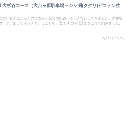
ヶ原 大杉谷コース（大台ヶ原駐車場～シシ渕(クグリ)ピストン往
に良いお天気だったので大台ヶ原の大杉谷へボッチで行ってきました。大杉谷
コース、加えてボッチということで、念入りに時間計画を立てて挑みました。
2021.09.30