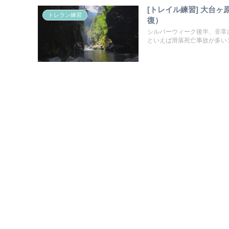
[トレイル練習] 大台
トレラン練習
復）
シルバーウィーク後半、非常
といえば滑落死亡事故が多い