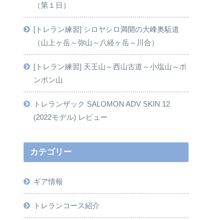
（第１日）
[トレラン練習] シロヤシロ満開の大峰奥駈道
（山上ヶ岳～弥山～八経ヶ岳～川合）
[トレラン練習] 天王山～西山古道～小塩山～ポ
ンポン山
トレランザック SALOMON ADV SKIN 12
(2022モデル) レビュー
カテゴリー
ギア情報
トレランコース紹介