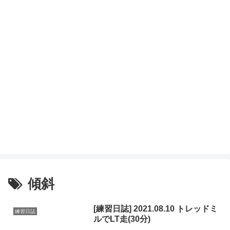
トレイルに行こう！ ～うえっちのGO! GO! トレイ
ル～
～ トレイルランニングのコース紹介、練習日記など～
傾斜
[練習日誌] 2021.08.10 トレッドミ
練習日誌
ルでLT走(30分)