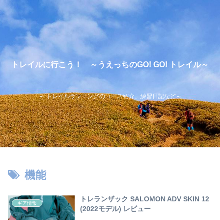
トレイルに行こう！ ～うえっちのGO! GO! トレイル～
～ トレイルランニングのコース紹介、練習日記など～
機能
トレランザック SALOMON ADV SKIN 12
ギア情報
(2022モデル) レビュー