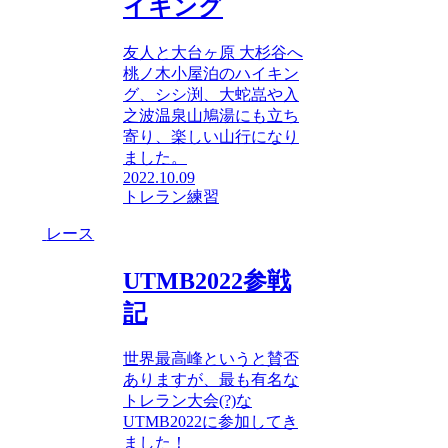
イキング
友人と大台ヶ原 大杉谷へ
桃ノ木小屋泊のハイキン
グ、シシ渕、大蛇嵓や入
之波温泉山鳩湯にも立ち
寄り、楽しい山行になり
ました。
2022.10.09
トレラン練習
レース
UTMB2022参戦
記
世界最高峰というと賛否
ありますが、最も有名な
トレラン大会(?)な
UTMB2022に参加してき
ました！