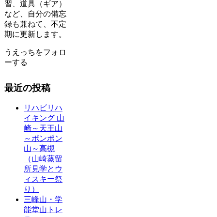
習、道具（ギア）
など、自分の備忘
録も兼ねて、不定
期に更新します。
うえっちをフォロ
ーする
最近の投稿
リハビリハ
イキング 山
崎～天王山
～ポンポン
山～高槻
（山崎蒸留
所見学とウ
ィスキー祭
り）
三峰山・学
能堂山トレ