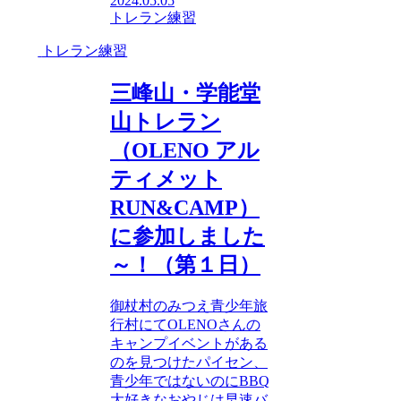
2024.05.05
トレラン練習
トレラン練習
三峰山・学能堂
山トレラン
（OLENO アル
ティメット
RUN&CAMP）
に参加しました
～！（第１日）
御杖村のみつえ青少年旅
行村にてOLENOさんの
キャンプイベントがある
のを見つけたパイセン、
青少年ではないのにBBQ
大好きなおやじは早速バ