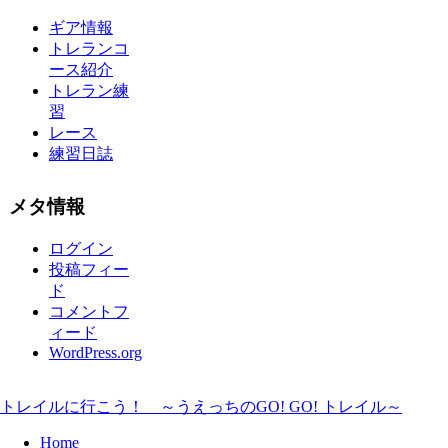
ギア情報
トレランコ
ース紹介
トレラン練
習
レース
練習日誌
メタ情報
ログイン
投稿フィー
ド
コメントフ
ィード
WordPress.org
トレイルに行こう！ ～うえっちのGO! GO! トレイル～
Home