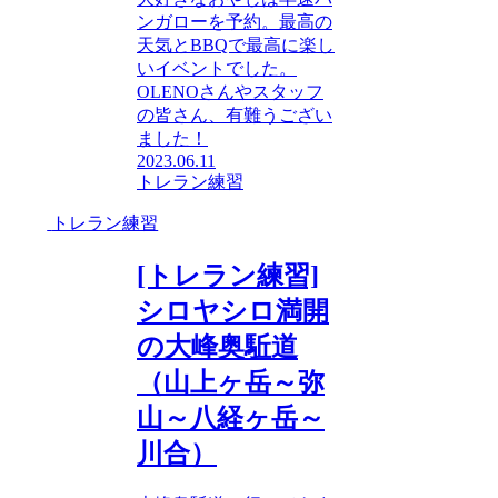
ンガローを予約。最高の
天気とBBQで最高に楽し
いイベントでした。
OLENOさんやスタッフ
の皆さん、有難うござい
ました！
2023.06.11
トレラン練習
トレラン練習
[トレラン練習]
シロヤシロ満開
の大峰奥駈道
（山上ヶ岳～弥
山～八経ヶ岳～
川合）