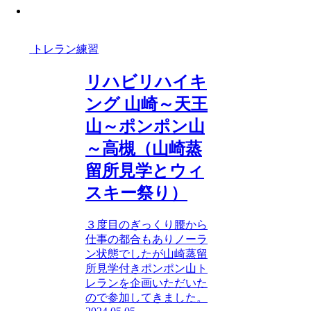
ギア情報
GEAR
トレラン練習
リハビリハイキ
ング 山崎～天王
山～ポンポン山
～高槻（山崎蒸
留所見学とウィ
スキー祭り）
３度目のぎっくり腰から
仕事の都合もありノーラ
ン状態でしたが山崎蒸留
所見学付きポンポン山ト
レランを企画いただいた
ので参加してきました。