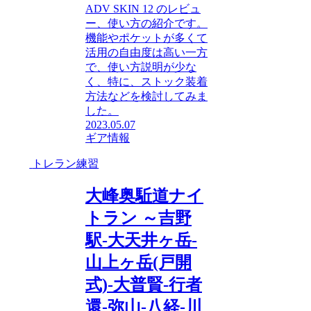
ADV SKIN 12 のレビュ
ー、使い方の紹介です。
機能やポケットが多くて
活用の自由度は高い一方
で、使い方説明が少な
く、特に、ストック装着
方法などを検討してみま
した。
2023.05.07
ギア情報
トレラン練習
大峰奥駈道ナイ
トラン ～吉野
駅-大天井ヶ岳-
山上ヶ岳(戸開
式)-大普賢-行者
還-弥山-八経-川