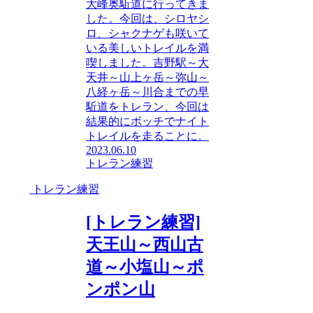
大峰奥駈道に行ってきま
した。今回は、シロヤシ
ロ、シャクナゲも咲いて
いる美しいトレイルを満
喫しました。吉野駅～大
天井～山上ヶ岳～弥山～
八経ヶ岳～川合までの早
駈道をトレラン、今回は
結果的にボッチでナイト
トレイルを走ることに。
2023.06.10
トレラン練習
トレラン練習
[トレラン練習]
天王山～西山古
道～小塩山～ポ
ンポン山