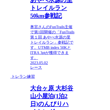
あやべ水源の里
トレイルラン
50km参戦記
奥宮さんのFunTrails主催
で第1回開催の「FunTrails
第１回 あやべ水源の里
トレイルラン」参戦記で
す。UTMB index 50Kと
ITRA 3ptが獲得できま
す。
2023.05.02
レース
トレラン練習
大台ヶ原 大杉谷
山小屋泊(1泊2
日)のんびりハ