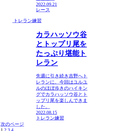
2022.09.21
レース
トレラン練習
カラハッソウ谷
とトップリ尾を
たっぷり堪能ト
レラン
先週に引き続き吉野へト
レランに。今回はユルユ
ルのほぼ歩きのハイキン
グでカラハッソウ谷とト
ップリ尾を楽しんできま
した。
2022.08.15
トレラン練習
次のページ
1
2
3
4