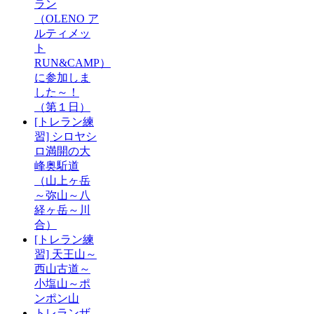
ラン
（OLENO ア
ルティメッ
ト
RUN&CAMP）
に参加しま
した～！
（第１日）
[トレラン練
習] シロヤシ
ロ満開の大
峰奥駈道
（山上ヶ岳
～弥山～八
経ヶ岳～川
合）
[トレラン練
習] 天王山～
西山古道～
小塩山～ポ
ンポン山
トレランザ