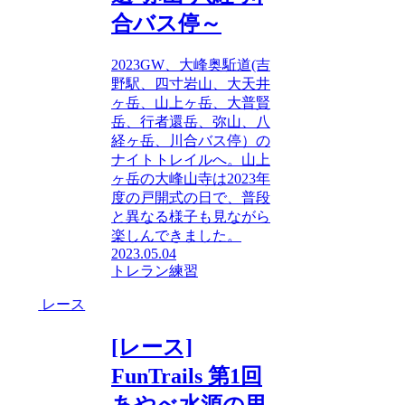
合バス停～
2023GW、大峰奥駈道(吉
野駅、四寸岩山、大天井
ヶ岳、山上ヶ岳、大普賢
岳、行者還岳、弥山、八
経ヶ岳、川合バス停）の
ナイトトレイルへ。山上
ヶ岳の大峰山寺は2023年
度の戸開式の日で、普段
と異なる様子も見ながら
楽しんできました。
2023.05.04
トレラン練習
レース
[レース]
FunTrails 第1回