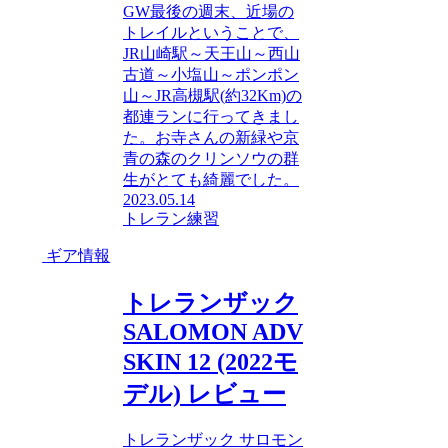
GW最後の週末、近場の
トレイルということで、
JR山崎駅～天王山～西山
古道～小塩山～ポンポン
山～JR高槻駅(約32Km)の
都連ランに行ってきまし
た。お寺さんの新緑や京
青の森のクリンソウの群
生がとても綺麗でした。
2023.05.14
トレラン練習
ギア情報
トレランザック
SALOMON ADV
SKIN 12 (2022モ
デル) レビュー
トレランザック サロモン